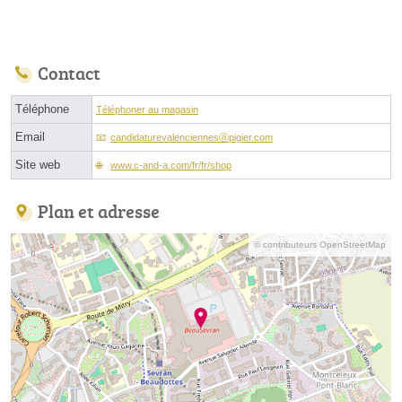
Contact
Téléphone
Téléphoner au magasin
Email
candidaturevalenciennesⓐpigier.com
Site web
www.c-and-a.com/fr/fr/shop
Plan et adresse
© contributeurs OpenStreetMap