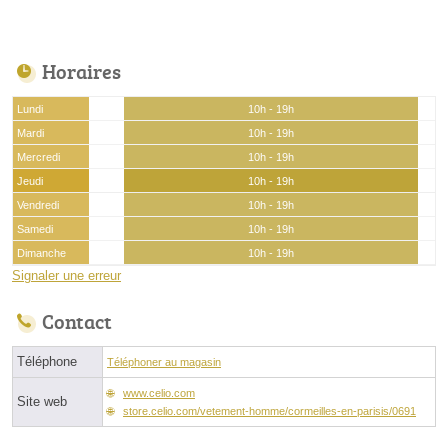
Horaires
Lundi
10h - 19h
Mardi
10h - 19h
Mercredi
10h - 19h
Jeudi
10h - 19h
Vendredi
10h - 19h
Samedi
10h - 19h
Dimanche
10h - 19h
Signaler une erreur
Contact
Téléphone
Téléphoner au magasin
www.celio.com
Site web
store.celio.com/vetement-homme/cormeilles-en-parisis/0691