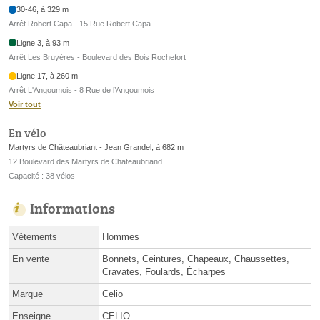
30-46, à 329 m
Arrêt Robert Capa - 15 Rue Robert Capa
Ligne 3, à 93 m
Arrêt Les Bruyères - Boulevard des Bois Rochefort
Ligne 17, à 260 m
Arrêt L'Angoumois - 8 Rue de l’Angoumois
Voir tout
En vélo
Martyrs de Châteaubriant - Jean Grandel, à 682 m
12 Boulevard des Martyrs de Chateaubriand
Capacité : 38 vélos
Informations
Vêtements
Hommes
En vente
Bonnets, Ceintures, Chapeaux, Chaussettes,
Cravates, Foulards, Écharpes
Marque
Celio
Enseigne
CELIO