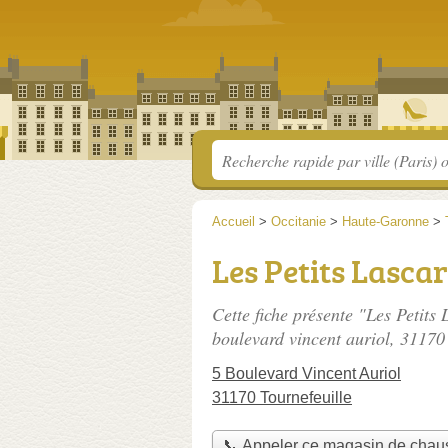
Accueil
>
Occitanie
>
Haute-Garonne
>
Les Petits Lasca
Cette fiche présente "Les Petits
boulevard vincent auriol
, 31170 
5 Boulevard Vincent Auriol
31170 Tournefeuille
📞 Appeler ce magasin de chau