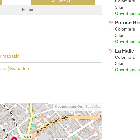
14h30 - 19h
Colomiers
3 km
Fermé
Ouvert jusqu
Patrice Br
Colomiers
3 km
Ouvert jusqu
La Halle
u magasin
Colomiers
3 km
scarsⓐwanadoo.fr
Ouvert jusqu
© contributeurs OpenStreetMap