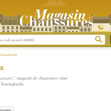
Tournefeuille
rs
 Lascars", magasin de chaussures situé
Tournefeuille.
ssures