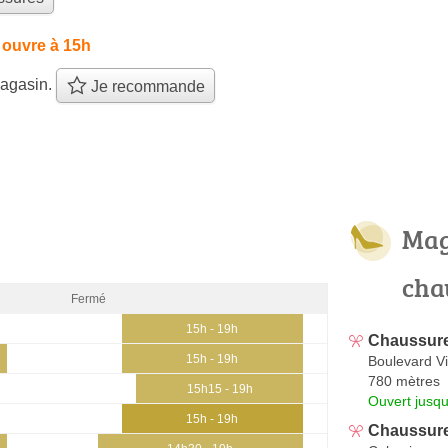
 ouvre à 15h
agasin.
Je recommande
Mag
cha
Fermé
15h - 19h
Chaussure
15h - 19h
Boulevard Vi
780 mètres
15h15 - 19h
Ouvert jusq
15h - 19h
Chaussure