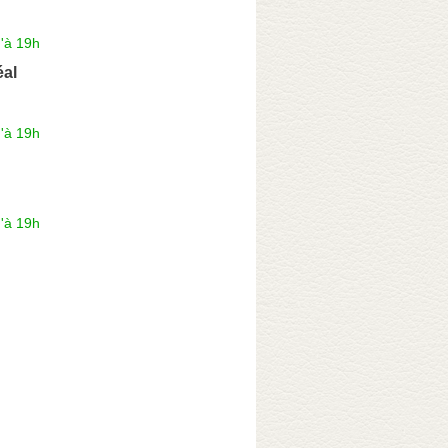
'à 19h
éal
'à 19h
'à 19h