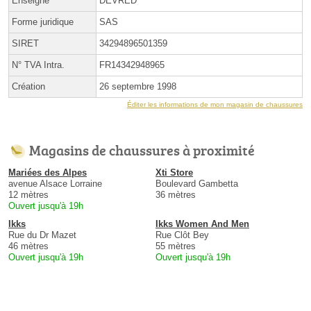
Enseigne
DEVRED
Forme juridique
SAS
SIRET
34294896501359
N° TVA Intra.
FR14342948965
Création
26 septembre 1998
Éditer les informations de mon magasin de chaussures
Magasins de chaussures à proximité
Mariées des Alpes
Xti Store
avenue Alsace Lorraine
Boulevard Gambetta
12 mètres
36 mètres
Ouvert jusqu'à 19h
Ikks
Ikks Women And Men
Rue du Dr Mazet
Rue Clôt Bey
46 mètres
55 mètres
Ouvert jusqu'à 19h
Ouvert jusqu'à 19h