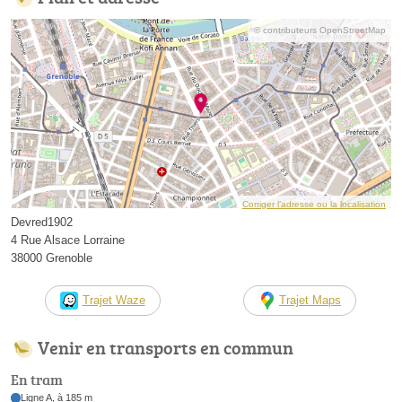
© contributeurs OpenStreetMap
Corriger l’adresse ou la localisation
Devred1902
4 Rue Alsace Lorraine
38000 Grenoble
Trajet Waze
Trajet Maps
Venir en transports en commun
En tram
Ligne A, à 185 m