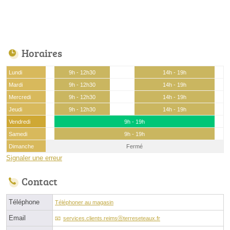
Horaires
Lundi
9h - 12h30
14h - 19h
Mardi
9h - 12h30
14h - 19h
Mercredi
9h - 12h30
14h - 19h
Jeudi
9h - 12h30
14h - 19h
Vendredi
9h - 19h
Samedi
9h - 19h
Dimanche
Fermé
Signaler une erreur
Contact
Téléphone
Téléphoner au magasin
Email
services.clients.reimsⓐterreseteaux.fr