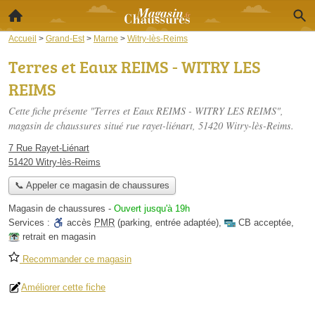
Accueil
>
Grand-Est
>
Marne
>
Witry-lès-Reims
Terres et Eaux REIMS - WITRY LES
REIMS
Cette fiche présente "Terres et Eaux REIMS - WITRY LES REIMS",
magasin de chaussures situé
rue rayet-liénart
, 51420 Witry-lès-Reims.
7 Rue Rayet-Liénart
51420 Witry-lès-Reims
📞 Appeler ce magasin de chaussures
Magasin de chaussures
-
Ouvert jusqu'à 19h
Services :
accès
PMR
(parking, entrée adaptée)
,
CB acceptée
,
retrait en magasin
Recommander ce magasin
Améliorer cette fiche