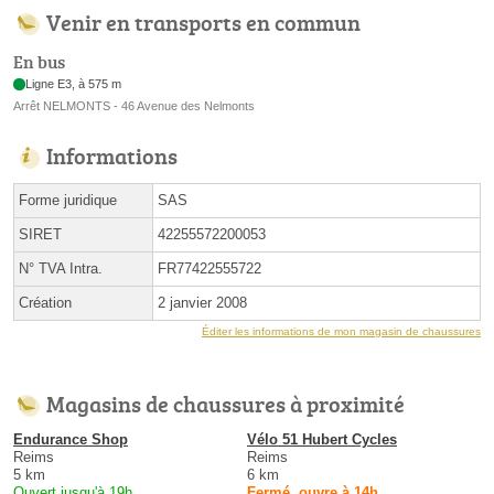
Venir en transports en commun
En bus
Ligne E3, à 575 m
Arrêt NELMONTS - 46 Avenue des Nelmonts
Informations
Forme juridique
SAS
SIRET
42255572200053
N° TVA Intra.
FR77422555722
Création
2 janvier 2008
Éditer les informations de mon magasin de chaussures
Magasins de chaussures à proximité
Endurance Shop
Vélo 51 Hubert Cycles
Reims
Reims
5 km
6 km
Ouvert jusqu'à 19h
Fermé, ouvre à 14h