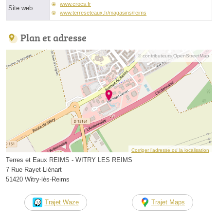
www.crocs.fr
Site web
www.terreseteaux.fr/magasins/reims
Plan et adresse
© contributeurs OpenStreetMap
Corriger l’adresse ou la localisation
Terres et Eaux REIMS - WITRY LES REIMS
7 Rue Rayet-Liénart
51420 Witry-lès-Reims
Trajet Waze
Trajet Maps